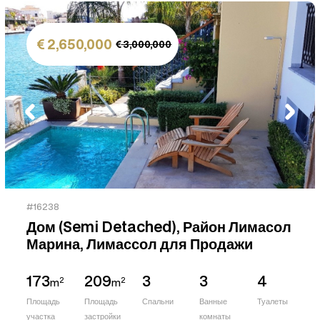
2,650,000
3,000,000
#16238
Дом (Semi Detached), Район Лимасол
Марина, Лимассол для Продажи
173
209
3
3
4
2
2
m
m
Площадь
Площадь
Спальни
Ванные
Туалеты
участка
застройки
комнаты