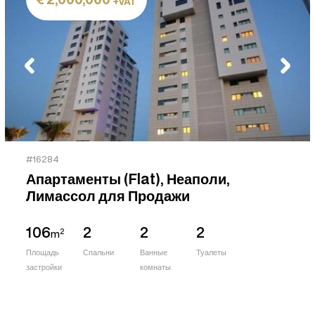
+VAT
#16284
Апартаменты (Flat), Неаполи,
Лимассол для Продажи
106
2
2
2
2
m
Площадь
Спальни
Ванные
Туалеты
застройки
комнаты