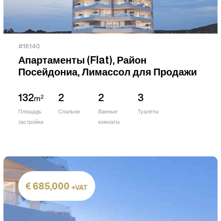
#16140
Апартаменты (Flat), Район
Посейдониа, Лимассол для Продажи
132
2
2
3
2
m
Площадь
Спальни
Ванные
Туалеты
застройки
комнаты
685,000
+VAT