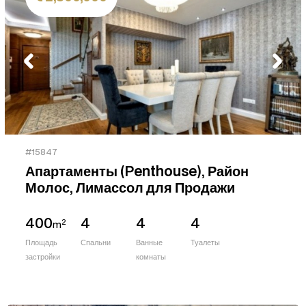
#15847
Апартаменты (Penthouse), Район
Молос, Лимассол для Продажи
400
4
4
4
2
m
Площадь
Спальни
Ванные
Туалеты
застройки
комнаты