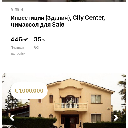
#15914
Инвестиции (Здания), City Center,
Лимассол для Sale
446
3.5
2
m
%
Площадь
ROI
застройки
1,000,000