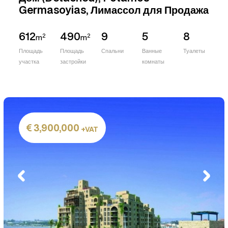
Germasoyias, Лимассол для Продажа
612
490
9
5
8
2
2
m
m
Площадь
Площадь
Спальни
Ванные
Туалеты
участка
застройки
комнаты
3,900,000
+VAT