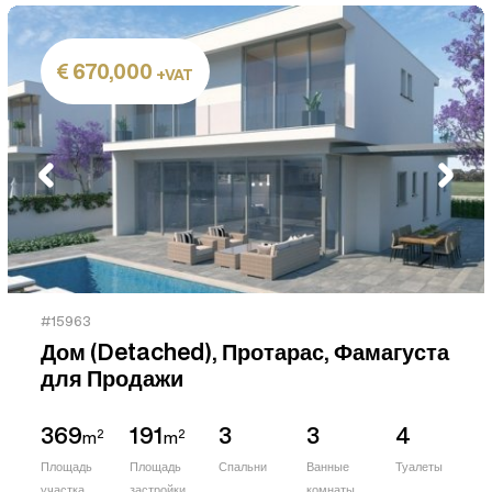
670,000
+VAT
#15963
Дом (Detached), Протарас, Фамагуста
для Продажи
369
191
3
3
4
2
2
m
m
Площадь
Площадь
Спальни
Ванные
Туалеты
участка
застройки
комнаты