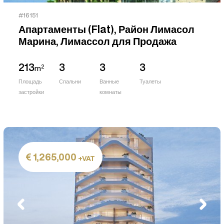
#16151
Апартаменты (Flat), Район Лимасол
Марина, Лимассол для Продажа
213
3
3
3
2
m
Площадь
Спальни
Ванные
Туалеты
застройки
комнаты
1,265,000
+VAT