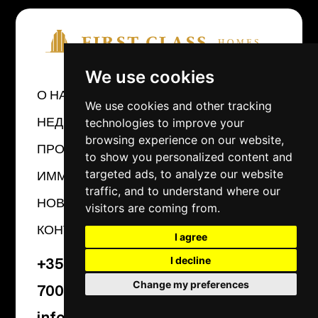
We use cookies
О НАС
We use cookies and other tracking
НЕДВИЖИМОСТЬ
technologies to improve your
browsing experience on our website,
ПРОЕКТЫ
to show you personalized content and
ИММИГРАЦИЯ
targeted ads, to analyze our website
traffic, and to understand where our
НОВОСТИ
visitors are coming from.
КОНТАКТЫ
I agree
+357 25 310243
I decline
Change my preferences
7000 0889
info@1stclass-homes.com