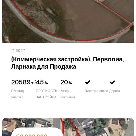
#16027
(Коммерческая застройка), Перволиа,
Ларнака для Продажа
20589
45
20
2
m
%
%
Площадь
ПЛОТНОСТЬ
Коэф.
Электричество
Дорога
участка
ЗАСТРОЙКИ
покрытия