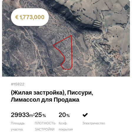
1,773,000
#15822
(Жилая застройка), Писсури,
Лимассол для Продажа
29933
25
20
2
m
%
%
Площадь
ПЛОТНОСТЬ
Коэф.
Электричество
участка
ЗАСТРОЙКИ
покрытия