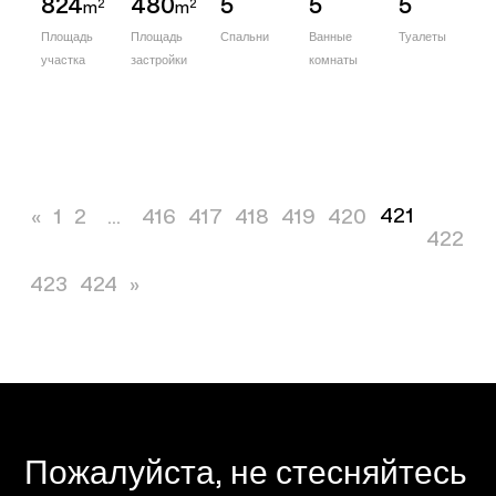
824
480
5
5
5
2
2
m
m
Площадь
Площадь
Спальни
Ванные
Туалеты
участка
застройки
комнаты
421
«
1
2
...
416
417
418
419
420
422
423
424
»
Пожалуйста, не стесняйтесь