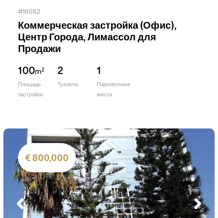
#16052
Коммерческая застройка (Офис),
Центр Города, Лимассол для
Продажи
100
2
1
2
m
Площадь
Туалеты
Парковочные
застройки
места
800,000