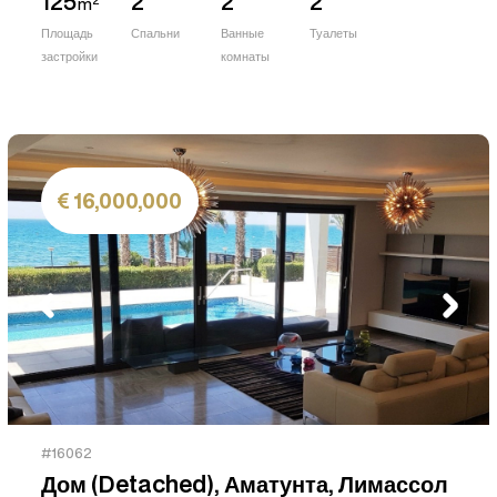
125
2
2
2
m
Площадь
Спальни
Ванные
Туалеты
застройки
комнаты
16,000,000
#16062
Дом (Detached), Аматунта, Лимассол