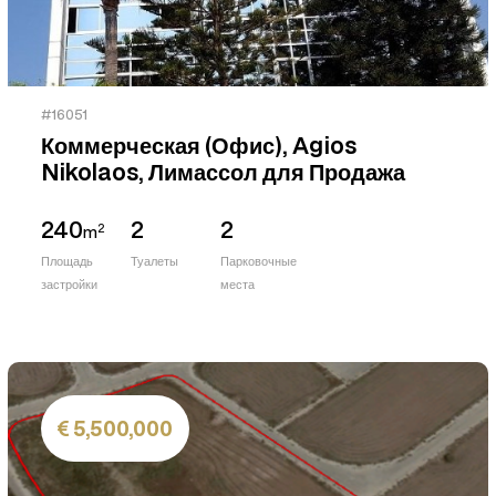
#16051
Коммерческая (Офис), Agios
Nikolaos, Лимассол для Продажа
240
2
2
2
m
Площадь
Туалеты
Парковочные
застройки
места
5,500,000