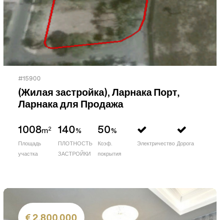
#15900
(Жилая застройка), Ларнака Порт,
Ларнака для Продажа
1008
140
50
2
m
%
%
Площадь
ПЛОТНОСТЬ
Коэф.
Электричество
Дорога
участка
ЗАСТРОЙКИ
покрытия
2,800,000