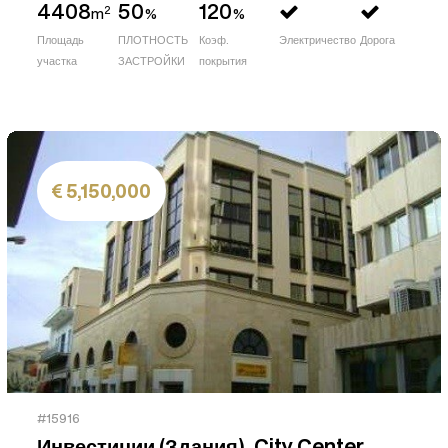
4408
50
120
2
m
%
%
Площадь
ПЛОТНОСТЬ
Коэф.
Электричество
Дорога
участка
ЗАСТРОЙКИ
покрытия
5,150,000
#15916
Инвестиции (Здания), City Center,