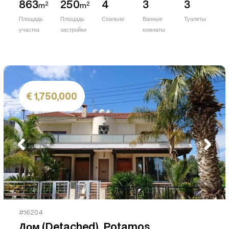
863
250
4
3
3
2
2
m
m
Площадь
Площадь
Спальни
Ванные
Туалеты
участка
застройки
комнаты
1,750,000
#16204
Дом (Detached), Potamos