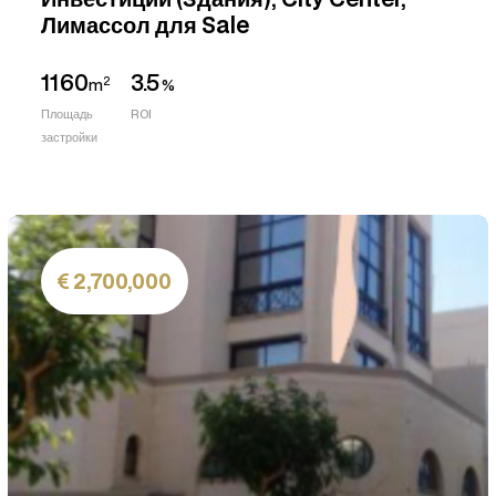
Лимассол для Sale
1160
3.5
2
m
%
Площадь
ROI
застройки
2,700,000