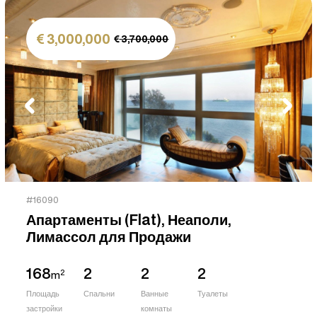
3,000,000
3,700,000
#16090
Апартаменты (Flat), Неаполи,
Лимассол для Продажи
168
2
2
2
2
m
Площадь
Спальни
Ванные
Туалеты
застройки
комнаты