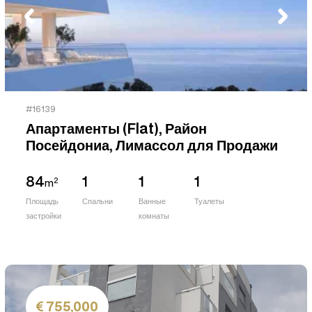
#16139
Апартаменты (Flat), Район
Посейдониа, Лимассол для Продажи
84
1
1
1
2
m
Площадь
Спальни
Ванные
Туалеты
застройки
комнаты
755,000