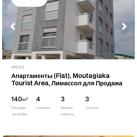
#16122
Апартаменты (Flat), Moutagiaka
Tourist Area, Лимассол для Продажа
140
4
3
3
2
m
Площадь
Спальни
Ванные
Туалеты
застройки
комнаты