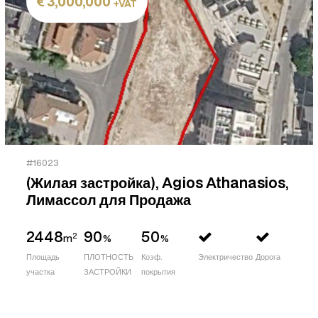
3,000,000
+VAT
#16023
(Жилая застройка), Agios Athanasios,
Лимассол для Продажа
2448
90
50
2
m
%
%
Площадь
ПЛОТНОСТЬ
Коэф.
Электричество
Дорога
участка
ЗАСТРОЙКИ
покрытия