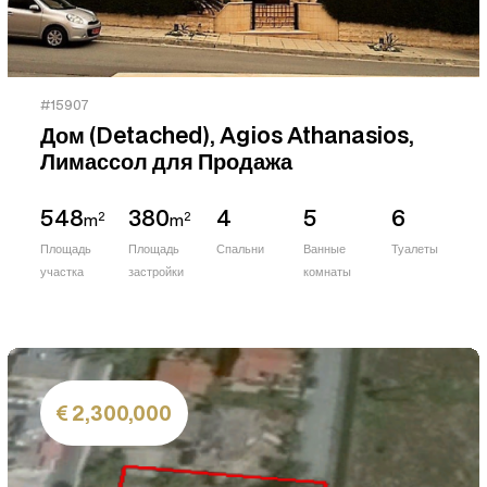
#15907
Дом (Detached), Agios Athanasios,
Лимассол для Продажа
548
380
4
5
6
2
2
m
m
Площадь
Площадь
Спальни
Ванные
Туалеты
участка
застройки
комнаты
2,300,000