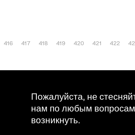
416
417
418
419
420
421
422
42
Пожалуйста, не стесняй
нам по любым вопросам,
возникнуть.