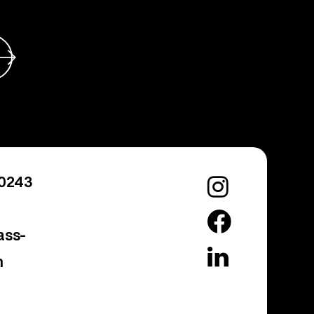
10243
ass-
m