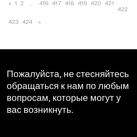
«
1
2
...
416
417
418
419
420
421
422
423
424
»
Пожалуйста, не стесняйтесь
обращаться к нам по любым
вопросам, которые могут у
вас возникнуть.