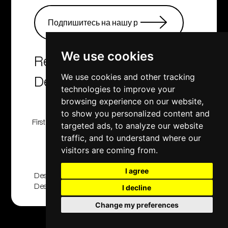
We use cookies
Real Estate Agency &
Developers
We use cookies and other tracking
technologies to improve your
browsing experience on our website,
to show you personalized content and
First Class Homes, Developing , Investment and
targeted ads, to analyze our website
Consulting company
traffic, and to understand where our
© 2001 - 2025. All rights reserved
visitors are coming from.
I agree
Designed And Developed By
Design2Brand
|
Applabprojects
I decline
Change my preferences