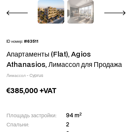
ID номер:
#63511
Апартаменты (Flat), Agios
Athanasios, Лимассол для Продажа
Лимассол
-
Cyprus
385,000 +VAT
2
Площадь застройки:
94 m
Спальни:
2