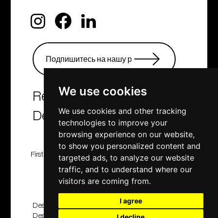
We use cookies
Real Estate Agency &
Developers
We use cookies and other tracking
technologies to improve your
browsing experience on our website,
to show you personalized content and
First Class Homes, Developing , Investment and
targeted ads, to analyze our website
Consulting company
traffic, and to understand where our
© 2001 - 2025. All rights reserved
visitors are coming from.
I agree
Designed And Developed By
Design2Brand
|
Applabprojects
I decline