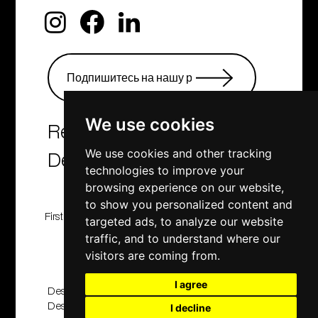
We use cookies
Real Estate Agency &
We use cookies and other tracking
Developers
technologies to improve your
browsing experience on our website,
to show you personalized content and
First Class Homes, Developing , Investment and
targeted ads, to analyze our website
Consulting company
traffic, and to understand where our
© 2001 - 2025. All rights reserved
visitors are coming from.
I agree
Designed And Developed By
Design2Brand
|
Applabprojects
I decline