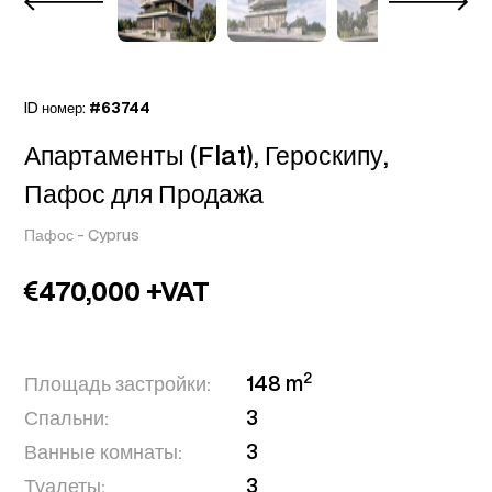
ID номер:
#63744
Апартаменты (Flat), Героскипу,
Пафос для Продажа
Пафос
-
Cyprus
470,000 +VAT
2
Площадь застройки:
148 m
Спальни:
3
Ванные комнаты:
3
Туалеты:
3