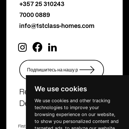
+357 25 310243
7000 0889
info@1stclass-homes.com
We use cookies
Real Estate Agency &
Developers
We use cookies and other tracking
technologies to improve your
browsing experience on our website,
to show you personalized content and
First Class Homes, Developing , Investment and
targeted ads, to analyze our website