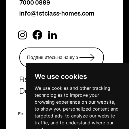
7000 0889
info@1stclass-homes.com
We use cookies
Real Estate Agency &
We use cookies and other tracking
Developers
technologies to improve your
browsing experience on our website,
to show you personalized content and
First Class Homes, Developing , Investment and
targeted ads, to analyze our website
Consulting company
traffic, and to understand where our
© 2001 - 2025. All rights reserved