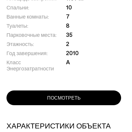
Спальни:
10
Ванные комнаты:
7
Туалеты:
8
Парковочные места:
35
Этажность:
2
Год завершения:
2010
Класс
A
Энергозатратности
ПОСМОТРЕТЬ
ХАРАКТЕРИСТИКИ ОБЪЕКТА