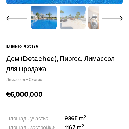
ID номер:
#55176
Дом (Detached), Пиргос, Лимассол
для Продажа
Лимассол
-
Cyprus
6,000,000
2
Площадь участка:
9365 m
2
Площадь застройки:
1167 m