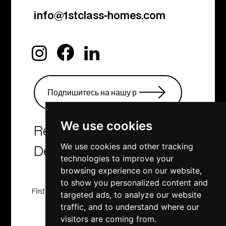
info@1stclass-homes.com
We use cookies
Real Estate Agency &
Developers
We use cookies and other tracking
technologies to improve your
browsing experience on our website,
to show you personalized content and
First Class Homes, Developing , Investment and
targeted ads, to analyze our website
Consulting company
traffic, and to understand where our
© 2001 - 2025. All rights reserved
visitors are coming from.