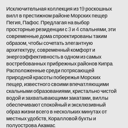
Исключительная коллекция из 19 роскошных
вилл в престижном районе Морских пещер
Пегия, Пафос. Предлагая на выбор
просторные резиденции с 3 и 4 спальнями, эти
современные дома спроектированы таким
образом, чтобы сочетать элегантную
архитектуру, современный комфорт и
энергоэффективность в одном из самых
востребованных прибрежных районов Кипра.
Расположенные среди потрясающей
природной красоты побережья Морских
пещер, известного своими впечатляющими
скальными образованиями, кристально чистой
водой и захватывающими закатами, виллы
обеспечивают спокойный и эксклюзивный
образ жизни всего в нескольких минутах от
местных удобств, Коралловой бухты и
полуострова Акамас.