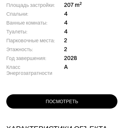
2
Площадь застройки:
207 m
Спальни:
4
Ванные комнаты:
4
Туалеты:
4
Парковочные места:
2
Этажность:
2
Год завершения:
2028
Класс
A
Энергозатратности
ПОСМОТРЕТЬ