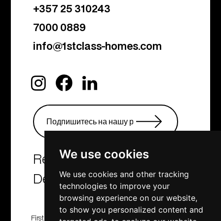
+357 25 310243
7000 0889
info@1stclass-homes.com
We use cookies
Real Estate Agency &
We use cookies and other tracking
Developers
technologies to improve your
browsing experience on our website,
to show you personalized content and
First Class Homes, Developing , Investment and