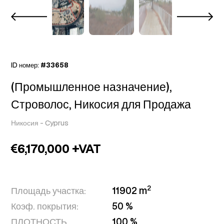
ID номер:
#33658
(Промышленное назначение),
Строволос, Никосия для Продажа
Никосия
-
Cyprus
6,170,000 +VAT
2
Площадь участка:
11902 m
Коэф. покрытия:
50 %
ПЛОТНОСТЬ
100 %