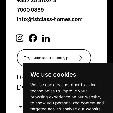
+357 25 310243
7000 0889
info@1stclass-homes.com
We use cookies
Real Estate Agency &
We use cookies and other tracking
Developers
technologies to improve your
browsing experience on our website,
to show you personalized content and
First Class Homes, Developing , Investment and
targeted ads, to analyze our website
Consulting company