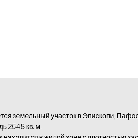
тся земельный участок в Эпископи, Пафос
ь 2548 кв. м.
к находится в жилой зоне с плотностью з