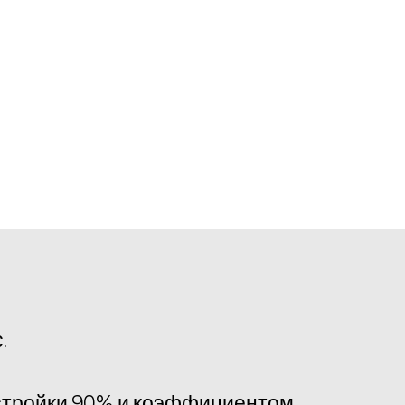
.
астройки 90% и коэффициентом