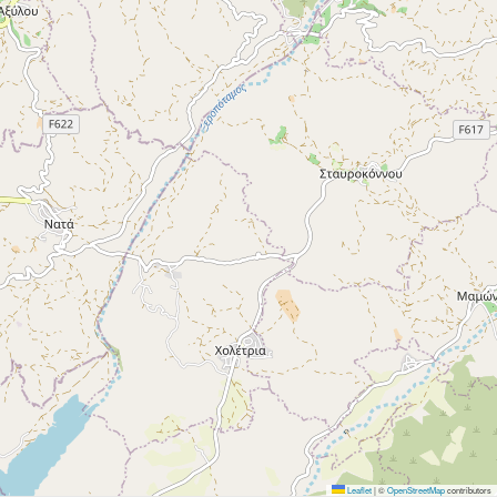
Leaflet
|
©
OpenStreetMap
contributors