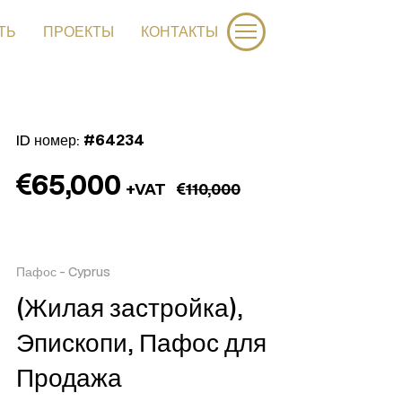
ТЬ
ПРОЕКТЫ
КОНТАКТЫ
ID номер:
#64234
65,000
+VAT
110,000
Пафос
-
Cyprus
(Жилая застройка),
Эпископи, Пафос для
Продажа