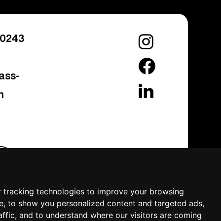
10243
ass-
m
 tracking technologies to improve your browsing
e, to show you personalized content and targeted ads,
Designed And Developed By
affic, and to understand where our visitors are coming
Design2Brand
|
Applabprojects