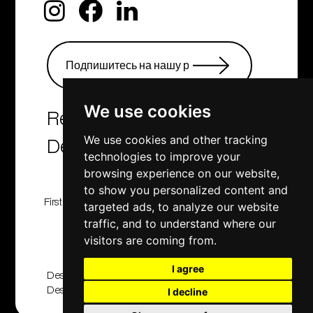
We use cookies
Real Estate Agency &
We use cookies and other tracking
Developers
technologies to improve your
browsing experience on our website,
to show you personalized content and
First Class Homes, Developing , Investment and
targeted ads, to analyze our website
Consulting company
traffic, and to understand where our
© 2001 - 2025. All rights reserved
visitors are coming from.
I agree
Designed And Developed By
Design2Brand
|
Applabprojects
I decline