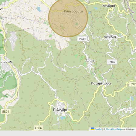
Leaflet
|
©
OpenStreetMap
contributors