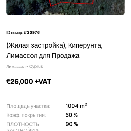
ID номер:
#30976
(Жилая застройка), Киперунта,
Лимассол для Продажа
Лимассол
-
Cyprus
26,000 +VAT
2
Площадь участка:
1004 m
Коэф. покрытия:
50 %
ПЛОТНОСТЬ
90 %
ЗАСТРОЙКИ: